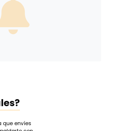
les?
a que envíes
spaldarte con