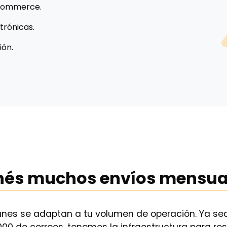
-commerce.
trónicas.
ión.
nés muchos envíos mensua
anes se adaptan a tu volumen de operación. Ya se
0.000 de correos, tenemos la infraestructura para re